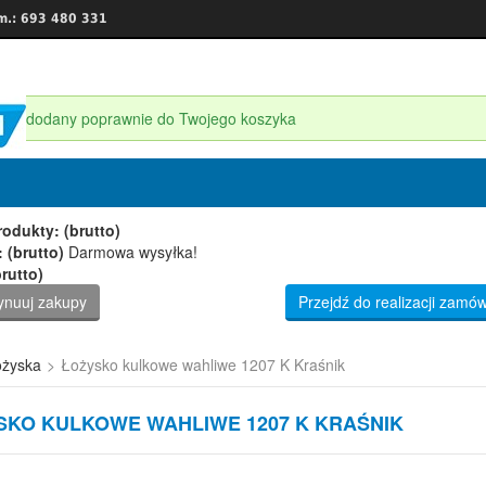
m.: 693 480 331
ukt dodany poprawnie do Twojego koszyka
est 1 produkt w Twoim koszyku.
odukty: (brutto)
 (brutto)
Darmowa wysyłka!
rutto)
ynuuj zakupy
Przejdź do realizacji zamów
żyska
>
Łożysko kulkowe wahliwe 1207 K Kraśnik
SKO KULKOWE WAHLIWE 1207 K KRAŚNIK