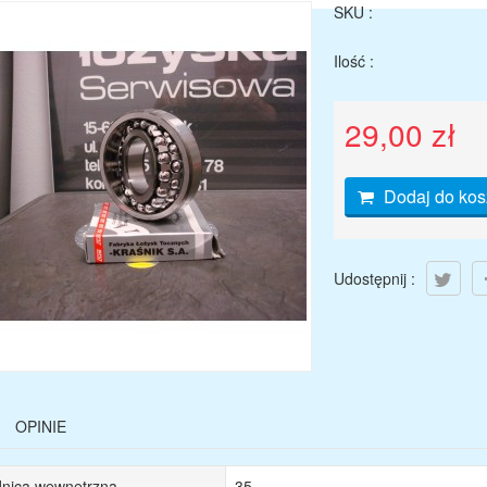
SKU :
Ilość :
29,00 zł
Dodaj do kos
Udostępnij :
OPINIE
dnica wewnętrzna
35