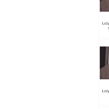
Łoży
Łoży