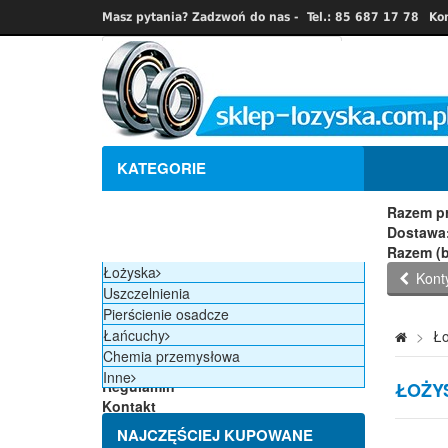
Masz pytania? Zadzwoń do nas -
Tel.: 85 687 17 78
Ko
Prod
Ilość
J
KATEGORIE
Razem
Razem pr
Dostawa:
Razem (b
Łożyska
Kont
Uszczelnienia
Strona główna
Pierścienie osadcze
Nowości
Łańcuchy
>
Ło
Promocje
Chemia przemysłowa
Producenci
Inne
Regulamin
ŁOŻY
Kontakt
Blog
NAJCZĘŚCIEJ KUPOWANE