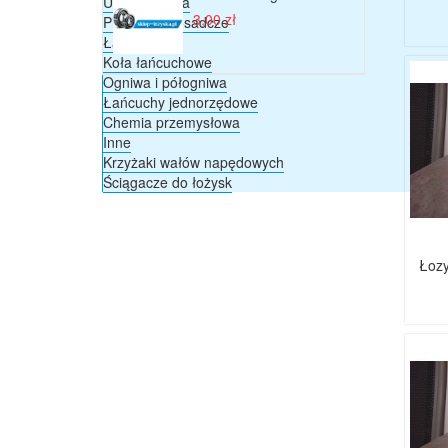
Uszczelnienia
3,00 zł
Pierścienie osadcze
Łańcuchy
Koła łańcuchowe
Ogniwa i półogniwa
Łańcuchy jednorzędowe
Chemia przemysłowa
Inne
Krzyżaki wałów napędowych
Ściągacze do łożysk
Łozy