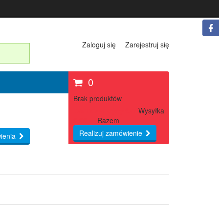
Zaloguj się
Zarejestruj się
0
Brak produktów
Darmowa wysyłka!
Wysyłka
0,00 zł
Razem
Realizuj zamówienie
ienia