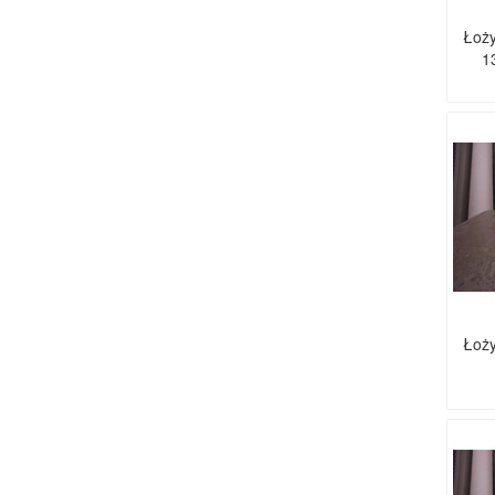
Łoży
1
Łoży