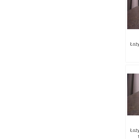
Łoży
Łoży