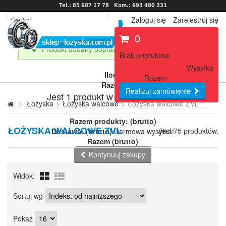
Tel.: 85 687 17 78
Kom.: 693 480 331
Zaloguj się
Zarejestruj się
0
Produkt dodany poprawnie do Twojego koszyka
Brak produktów
Darmowa wysyłka!
Wysyłka
Ilość
0,00 zł
Razem
Razem
Realizuj zamówienie
Jest 1 produkt w Twoim koszyku.
>
Łożyska
>
Łożyska walcowe
>
Łożyska walcowe ZVL
Razem produkty: (brutto)
ŁOŻYSKA WALCOWE ZVL
Jest 75 produktów.
Dostawa: (brutto)
Darmowa wysyłka!
Razem (brutto)
Kontynuuj zakupy
Przejdź do realizacji zamówienia
Widok:
Łożyska
Sortuj wg
Łożyska kulkowe
Łożyska samonastawne
Pokaż