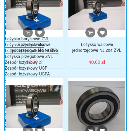
Łożyska walcowe FAG
Łożyska walcowe ZVL
Łożyska igiełkowe
Łożyska igiełkowe INA
Łożyska baryłkowe
Łożyska baryłkowe FAG
Łożyska baryłkowe ZVL
Łożysko walcowe
Łożysko walcowe
Łożyska przegubowe
jednorzędowe N 310 ZVL
jednorzędowe NJ 204 ZVL
Łożyska przegubowe ELGES
Łożyska przegubowe ZVL
92,00 zł
40,00 zł
Zespół łożyskowy
Zespół łożyskowy UCP
Zespół łożyskowy UCPA
Zespół łożyskowy UCF
Zespół łożyskowy UCFC
Zespół łożyskowy UCFL
Zespół łożyskowy UCT
Łożyska przegubowe DURBAL
Uszczelnienia
Pierścienie osadcze
Łańcuchy
Koła łańcuchowe