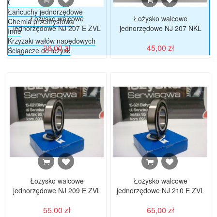
Ogniwa i półogniwa
Łańcuchy jednorzędowe
Łożysko walcowe
Łożysko walcowe
Chemia przemysłowa
jednorzędowe NJ 207 E ZVL
jednorzędowe NJ 207 NKL
Inne
Krzyżaki wałów napędowych
36,00 zł
45,00 zł
Ściągacze do łożysk
Łożysko walcowe
Łożysko walcowe
jednorzędowe NJ 209 E ZVL
jednorzędowe NJ 210 E ZVL
55,00 zł
65,00 zł