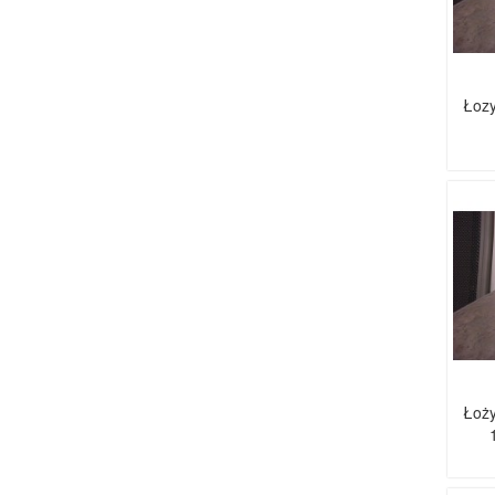
Łozy
Łoży