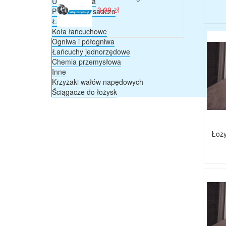
Uszczelnienia
3,00 zł
Pierścienie osadcze
Łańcuchy
Koła łańcuchowe
Ogniwa i półogniwa
Łańcuchy jednorzędowe
Chemia przemysłowa
Inne
Krzyżaki wałów napędowych
Ściągacze do łożysk
Łoży