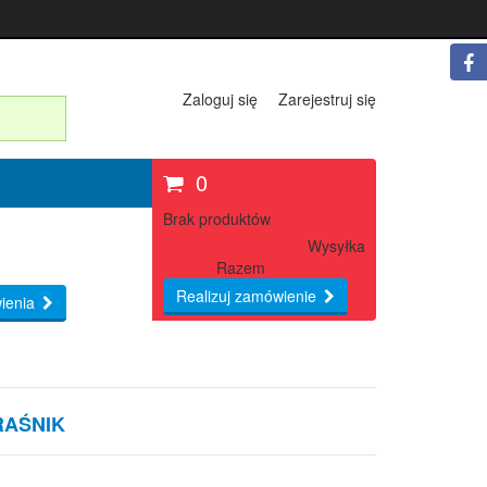
Zaloguj się
Zarejestruj się
0
Brak produktów
Darmowa wysyłka!
Wysyłka
0,00 zł
Razem
Realizuj zamówienie
ienia
RAŚNIK