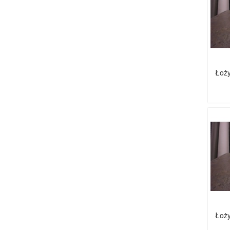
Łoży
Łoży