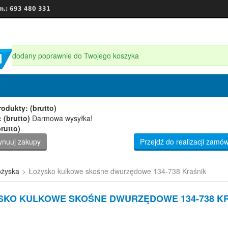
m.: 693 480 331
ukt dodany poprawnie do Twojego koszyka
est 1 produkt w Twoim koszyku.
odukty: (brutto)
 (brutto)
Darmowa wysyłka!
rutto)
ynuuj zakupy
Przejdź do realizacji zamów
żyska
>
Łożysko kulkowe skośne dwurzędowe 134-738 Kraśnik
SKO KULKOWE SKOŚNE DWURZĘDOWE 134-738 K