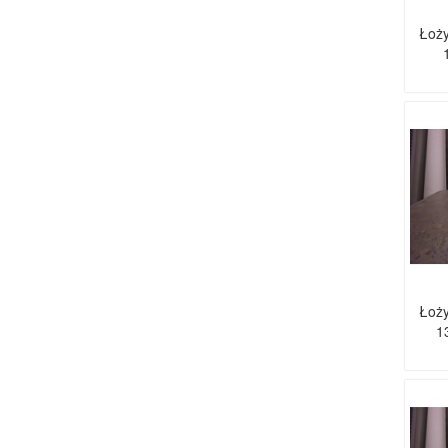
Łoży
Łoży
1