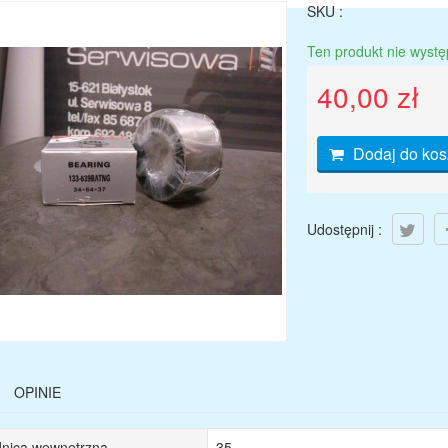
SKU :
Ten produkt nie wystę
40,00 zł
Dodaj do kos
Udostępnij :
OPINIE
dnica wewnętrzna
35