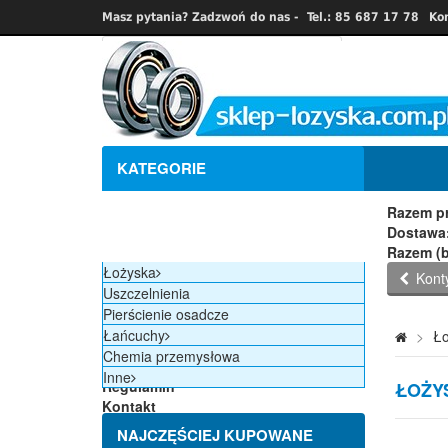
Masz pytania? Zadzwoń do nas -
Tel.: 85 687 17 78
Ko
Prod
Ilość
J
KATEGORIE
Razem
Razem pr
Dostawa:
Razem (b
Łożyska
Kont
Uszczelnienia
Strona główna
Pierścienie osadcze
Nowości
Łańcuchy
>
Ło
Promocje
Chemia przemysłowa
Producenci
Inne
Regulamin
ŁOŻY
Kontakt
Blog
NAJCZĘŚCIEJ KUPOWANE