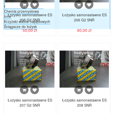
Ogniwa i półogniwa
Łańcuchy jednorzędowe
Chemia przemysłowa
Łożysko samonastawne ES
Łożysko samonastawne ES
Inne
205 G2 SNR
206 G2 SNR
Krzyżaki wałów napędowych
Ściągacze do łożysk
50,00 zł
60,00 zł
Łożysko samonastawne ES
Łożysko samonastawne ES
207 G2 SNR
208 SNR