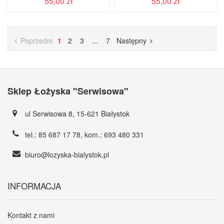
55,00 zł
55,00 zł
Poprzedni
1
2
3
...
7
Następny
Sklep Łożyska "Serwisowa"
ul Serwisowa 8, 15-621 Białystok
tel.:
85 687 17 78
, kom.:
693 480 331
biuro@lozyska-bialystok.pl
INFORMACJA
Kontakt z nami