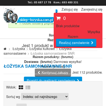
Tel.: 85 687 17 78
Kom.: 693 480 331
Zaloguj się
Zarejestruj się
0
Produkt dodany poprawnie do Twojego koszyka
Brak produktów
Darmowa wysyłka!
Wysyłka
Ilość
0,00 zł
Razem
Razem
Realizuj zamówienie
Jest 1 produkt w Twoim koszyku.
>
Łożyska
>
Łożyska kulkowe
>
Łożyska
samonastawne
>
Łożyska samonastawne SNR
Razem produkty: (brutto)
Dostawa: (brutto)
Darmowa wysyłka!
ŁOŻYSKA SAMONASTAWNE SNR
Razem (brutto)
Jest 112 produktów.
Kontynuuj zakupy
Przejdź do realizacji zamówienia
Widok:
Łożyska
Łożyska kulkowe
Sortuj wg
Łożyska samonastawne