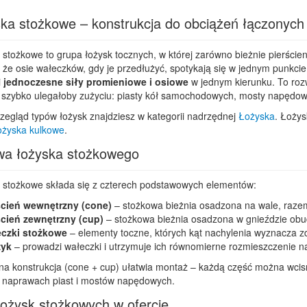
ka stożkowe – konstrukcja do obciążeń łączonych
stożkowe to grupa łożysk tocznych, w której zarówno bieżnie pierścieni
 że osie wałeczków, gdy je przedłużyć, spotykają się w jednym punkcie
i
jednoczesne siły promieniowe i osiowe
w jednym kierunku. To roz
szybko ulegałoby zużyciu: piasty kół samochodowych, mosty napędowe,
zegląd typów łożysk znajdziesz w kategorii nadrzędnej
Łożyska
. Łożys
żyska kulkowe
.
a łożyska stożkowego
 stożkowe składa się z czterech podstawowych elementów:
ścień wewnętrzny (cone)
– stożkowa bieżnia osadzona na wale, razem
ścień zewnętrzny (cup)
– stożkowa bieżnia osadzona w gnieździe ob
czki stożkowe
– elementy toczne, których kąt nachylenia wyznacza z
yk
– prowadzi wałeczki i utrzymuje ich równomierne rozmieszczenie na
na konstrukcja (cone + cup) ułatwia montaż – każdą część można wci
w naprawach piast i mostów napędowych.
łożysk stożkowych w ofercie