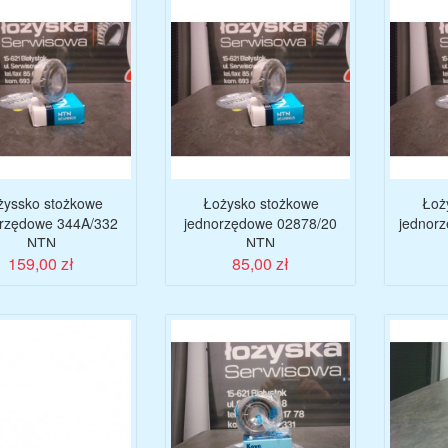
żyssko stożkowe
Łożysko stożkowe
Łoż
orzędowe 344A/332
jednorzędowe 02878/20
jednor
NTN
NTN
159,00 zł
85,00 zł