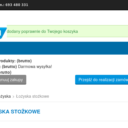
m.: 693 480 331
ukt dodany poprawnie do Twojego koszyka
est 1 produkt w Twoim koszyku.
odukty: (brutto)
 (brutto)
Darmowa wysyłka!
rutto)
ynuuj zakupy
Przejdź do realizacji zamów
żyska
>
Łożyska stożkowe
SKA STOŻKOWE