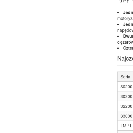
Jedn
motoryza
Jedn
napędow
Dwu
ciężaró
Czte
Najcz
Seria
30200
30300
32200 
33000
LM / L