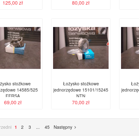
125,00 zł
80,00 zł
żysko stożkowe
Łożysko stożkowe
Łoż
rzędowe 14585/525
jednorzędowe 15101/15245
jednorz
FERSA
NTN
69,00 zł
70,00 zł
rzedni
1
2
3
...
45
Następny