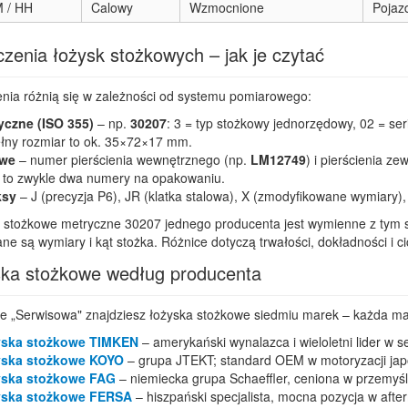
M / HH
Calowy
Wzmocnione
Pojaz
zenia łożysk stożkowych – jak je czytać
nia różnią się w zależności od systemu pomiarowego:
yczne (ISO 355)
– np.
30207
: 3 = typ stożkowy jednorzędowy, 02 = se
łny rozmiar to ok. 35×72×17 mm.
we
– numer pierścienia wewnętrznego (np.
LM12749
) i pierścienia z
 to zwykle dwa numery na opakowaniu.
ksy
– J (precyzja P6), JR (klatka stalowa), X (zmodyfikowane wymiary)
 stożkowe metryczne 30207 jednego producenta jest wymienne z tym 
e są wymiary i kąt stożka. Różnice dotyczą trwałości, dokładności i ci
ka stożkowe według producenta
ie „Serwisowa" znajdziesz łożyska stożkowe siedmiu marek – każda m
ska stożkowe TIMKEN
– amerykański wynalazca i wieloletni lider w 
ska stożkowe KOYO
– grupa JTEKT; standard OEM w motoryzacji japoń
ska stożkowe FAG
– niemiecka grupa Schaeffler, ceniona w przemyśl
ska stożkowe FERSA
– hiszpański specjalista, mocna pozycja w aft