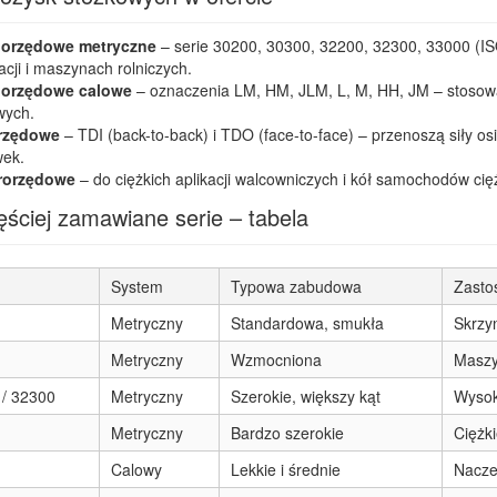
orzędowe metryczne
– serie 30200, 30300, 32200, 32300, 33000 (IS
cji i maszynach rolniczych.
orzędowe calowe
– oznaczenia LM, HM, JLM, L, M, HH, JM – stosow
ych.
rzędowe
– TDI (back-to-back) i TDO (face-to-face) – przenoszą siły o
wek.
rorzędowe
– do ciężkich aplikacji walcowniczych i kół samochodów ci
ęściej zamawiane serie – tabela
System
Typowa zabudowa
Zasto
Metryczny
Standardowa, smukła
Skrzy
Metryczny
Wzmocniona
Maszyn
/ 32300
Metryczny
Szerokie, większy kąt
Wysok
Metryczny
Bardzo szerokie
Ciężki
Calowy
Lekkie i średnie
Nacze