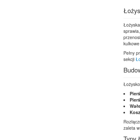
Łożys
Łożyska 
sprawia,
przenos
kulkowe 
Pełny pr
sekcji
Ło
Budow
Łożysko
Pier
Pier
Wałe
Kosz
Rozłącz
zaleta 
Typy 