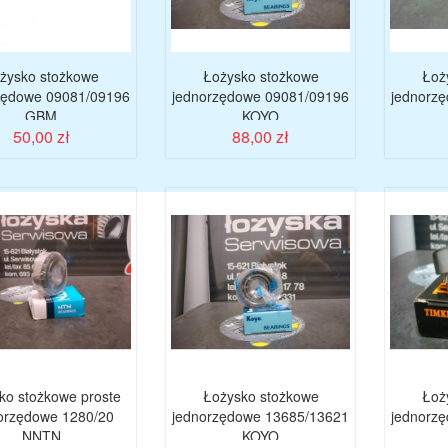
żysko stożkowe
Łożysko stożkowe
Łoż
zędowe 09081/09196
jednorzędowe 09081/09196
jednorz
GBM
KOYO
50,00 zł
88,00 zł
ko stożkowe proste
Łożysko stożkowe
Łoż
orzędowe 1280/20
jednorzędowe 13685/13621
jednorz
NNTN
KOYO