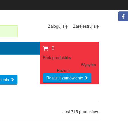
Zaloguj się
Zarejestruj się
0
Brak produktów
Darmowa wysyłka!
Wysyłka
0,00 zł
Razem
Realizuj zamówienie
ienia
Jest 715 produktów.