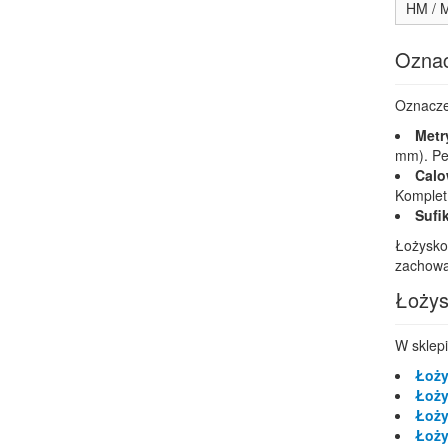
HM / 
Oznac
Oznacze
Metr
mm). Pe
Calo
Komplet
Sufi
Łożysko
zachowan
Łożys
W sklep
Łoży
Łoży
Łoży
Łoży