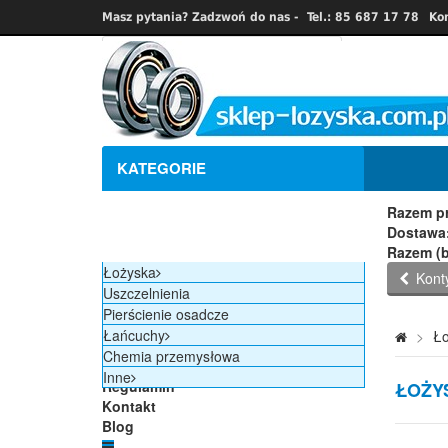
Masz pytania? Zadzwoń do nas -
Tel.: 85 687 17 78
Ko
Prod
Ilość
J
KATEGORIE
Razem
Razem pr
Dostawa:
Razem (b
Łożyska
Kont
Uszczelnienia
Strona główna
Pierścienie osadcze
Nowości
Łańcuchy
>
Ło
Promocje
Chemia przemysłowa
Producenci
Inne
Regulamin
ŁOŻY
Kontakt
Blog