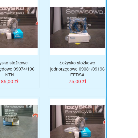
ysko stożkowe
Łożysko stożkowe
zędowe 09074/196
jednorzędowe 09081/09196
NTN
FERSA
85,00 zł
75,00 zł