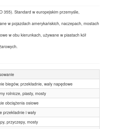
O 355). Standard w europejskim przemyśle,
ane w pojazdach amerykańskich, naczepach, mostach
siowe w obu kierunkach, używane w piastach kół
ężarowych.
sowanie
nie biegów, przekładnie, wały napędowe
y rolnicze, piasty, mosty
ie obciążenia osiowe
e przekładnie i wały
py, przyczepy, mosty