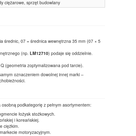
dy ciężarowe, sprzęt budowlany
ria średnic, 07 = średnica wewnętrzna 35 mm (07 × 5
ewnętrznego (np.
LM12710
) podaje się oddzielnie.
, Q (geometria zoptymalizowana pod tarcie).
samym oznaczeniem dowolnej innej marki –
chobieżności.
a osobną podkategorię z pełnym asortymentem:
segmencie łożysk stożkowych.
skiej i koreańskiej.
e ciężkim.
ermarkecie motoryzacyjnym.