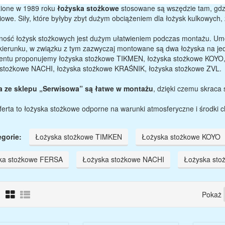
ione w 1989 roku
łożyska stożkowe
stosowane są wszędzie tam, gdzie
owe. Siły, które byłyby zbyt dużym obciążeniem dla łożysk kulkowych,
ność łożysk stożkowych jest dużym ułatwieniem podczas montażu. Um
kierunku, w związku z tym zazwyczaj montowane są dwa łożyska na jed
entu proponujemy łożyska stożkowe TIKMEN, łożyska stożkowe KOYO,
 stożkowe NACHI, łożyska stożkowe KRAŚNIK, łożyska stożkowe ZVL.
 ze sklepu „Serwisowa” są łatwe w montażu
, dzięki czemu skraca 
erta to łożyska stożkowe odporne na warunki atmosferyczne i środki 
gorie:
Łożyska stożkowe TIMKEN
Łożyska stożkowe KOYO
ka stożkowe FERSA
Łożyska stożkowe NACHI
Łożyska sto
:
Pokaż