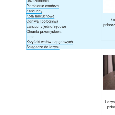
Uszczelnienia
Pierścienie osadcze
Łańcuchy
Koła łańcuchowe
Ło
Ogniwa i półogniwa
jednor
Łańcuchy jednorzędowe
Chemia przemysłowa
Inne
Krzyżaki wałów napędowych
Ściągacze do łożysk
Łożys
jedn