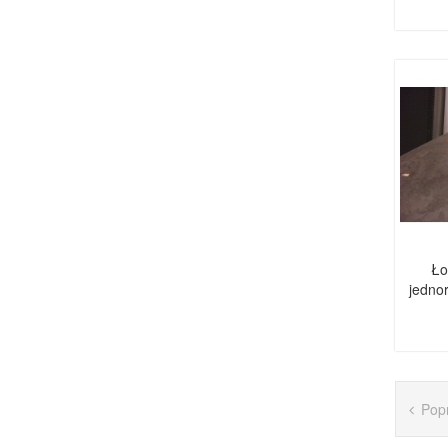
Ło
jedno
Pop