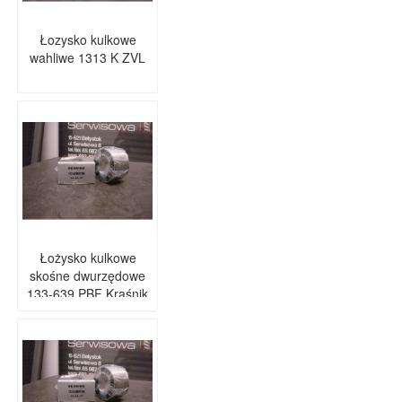
Łozysko kulkowe
wahliwe 1313 K ZVL
Łożysko kulkowe
skośne dwurzędowe
133-639 PBF Kraśnik