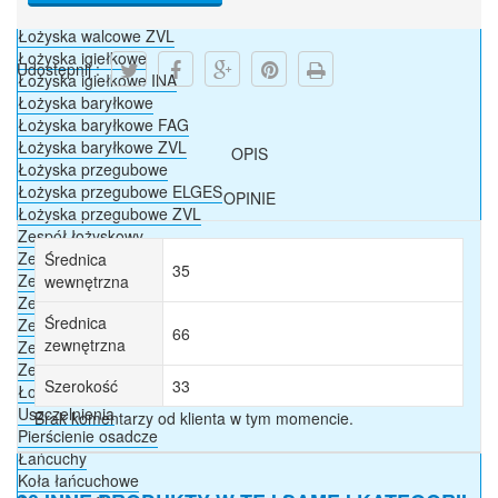
Łożyska walcowe FAG
Łożyska walcowe ZVL
Łożyska igiełkowe
Udostępnij :
Łożyska igiełkowe INA
Łożyska baryłkowe
Łożyska baryłkowe FAG
Łożyska baryłkowe ZVL
OPIS
Łożyska przegubowe
Łożyska przegubowe ELGES
OPINIE
Łożyska przegubowe ZVL
Zespół łożyskowy
Zespół łożyskowy UCP
Średnica
35
Zespół łożyskowy UCPA
wewnętrzna
Zespół łożyskowy UCF
Średnica
Zespół łożyskowy UCFC
66
zewnętrzna
Zespół łożyskowy UCFL
Zespół łożyskowy UCT
Szerokość
33
Łożyska przegubowe DURBAL
Uszczelnienia
Brak komentarzy od klienta w tym momencie.
Pierścienie osadcze
Łańcuchy
Koła łańcuchowe