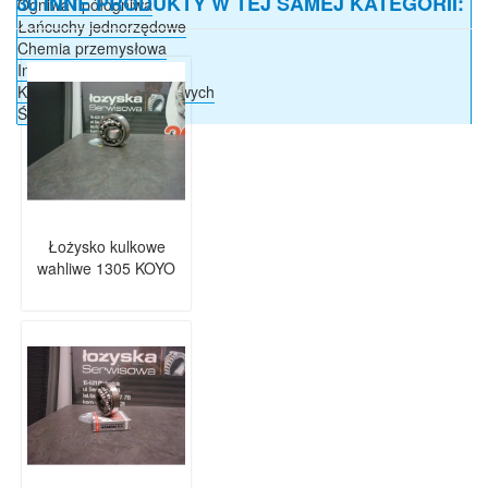
30 INNE PRODUKTY W TEJ SAMEJ KATEGORII:
Ogniwa i półogniwa
Łańcuchy jednorzędowe
Chemia przemysłowa
Inne
Krzyżaki wałów napędowych
Ściągacze do łożysk
Łożysko kulkowe
wahliwe 1305 KOYO