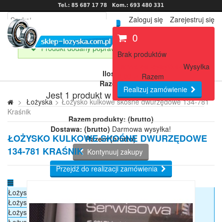
Tel.: 85 687 17 78
Kom.: 693 480 331
Zaloguj się
Zarejestruj się
0
Produkt dodany poprawnie do Twojego koszyka
Brak produktów
Darmowa wysyłka!
Wysyłka
Ilość
0,00 zł
Razem
Razem
Realizuj zamówienie
Jest 1 produkt w Twoim koszyku.
>
Łożyska
>
Łożysko kulkowe skośne dwurzędowe 134-781
Kraśnik
Razem produkty: (brutto)
Dostawa: (brutto)
Darmowa wysyłka!
ŁOŻYSKO KULKOWE SKOŚNE DWURZĘDOWE
Razem (brutto)
134-781 KRAŚNIK
Kontynuuj zakupy
Przejdź do realizacji zamówienia
Łożyska
Łożyska kulkowe
Łożyska samonastawne