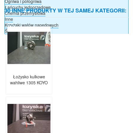
Ogniwa i półogniwa
Łańcuchy jednorzędowe
30 INNE PRODUKTY W TEJ SAMEJ KATEGORII:
Chemia przemysłowa
Inne
Krzyżaki wałów napędowych
Ściągacze do łożysk
Łożysko kulkowe
wahliwe 1305 KOYO