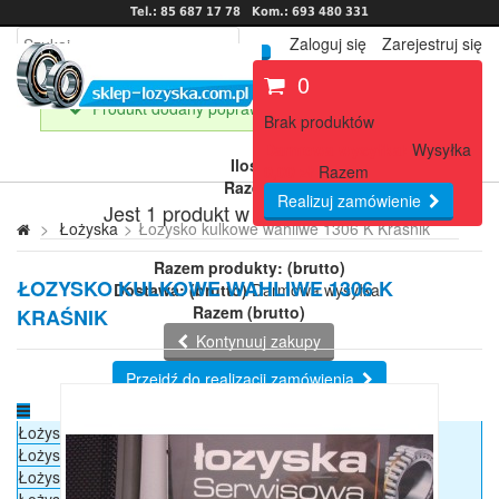
Tel.: 85 687 17 78
Kom.: 693 480 331
Zaloguj się
Zarejestruj się
0
Produkt dodany poprawnie do Twojego koszyka
Brak produktów
Darmowa wysyłka!
Wysyłka
Ilość
0,00 zł
Razem
Razem
Realizuj zamówienie
Jest 1 produkt w Twoim koszyku.
>
Łożyska
>
Łozysko kulkowe wahliwe 1306 K Kraśnik
Razem produkty: (brutto)
ŁOZYSKO KULKOWE WAHLIWE 1306 K
Dostawa: (brutto)
Darmowa wysyłka!
Razem (brutto)
KRAŚNIK
Kontynuuj zakupy
Przejdź do realizacji zamówienia
Łożyska
Łożyska kulkowe
Łożyska samonastawne