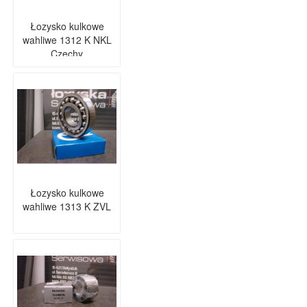
Łozysko kulkowe
wahliwe 1312 K NKL
Czechy
Łozysko kulkowe
wahliwe 1313 K ZVL