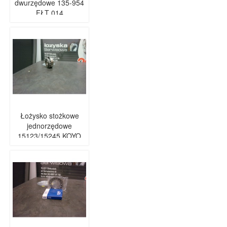
dwurzędowe 135-954
FŁT 014
Łożysko stożkowe
jednorzędowe
15123/15245 KOYO