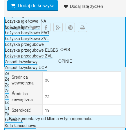
Łożyska walcowe FAG
Dodaj do koszyka
Dodaj listę życzeń
Łożyska walcowe ZVL
Łożyska igiełkowe
Łożyska igiełkowe INA
Łożyska baryłkowe
Udostępnij :
Łożyska baryłkowe FAG
Łożyska baryłkowe ZVL
Łożyska przegubowe
OPIS
Łożyska przegubowe ELGES
Łożyska przegubowe ZVL
OPINIE
Zespół łożyskowy
Zespół łożyskowy UCP
Zespół łożyskowy UCPA
Średnica
Zespół łożyskowy UCF
30
wewnętrzna
Zespół łożyskowy UCFC
Zespół łożyskowy UCFL
Średnica
Zespół łożyskowy UCT
72
zewnętrzna
Łożyska przegubowe DURBAL
Uszczelnienia
Szerokość
19
Pierścienie osadcze
Brak komentarzy od klienta w tym momencie.
Łańcuchy
Koła łańcuchowe