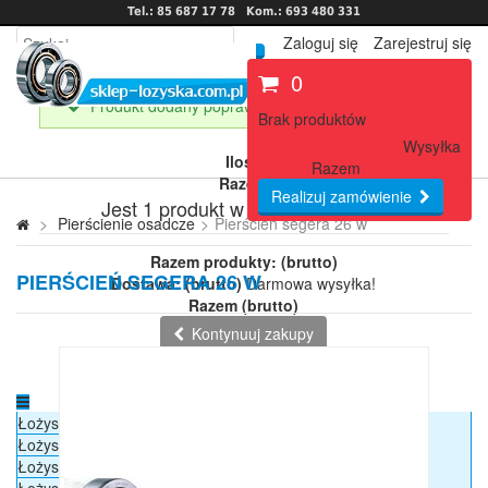
Tel.: 85 687 17 78
Kom.: 693 480 331
Zaloguj się
Zarejestruj się
0
Produkt dodany poprawnie do Twojego koszyka
Brak produktów
Darmowa wysyłka!
Wysyłka
Ilość
0,00 zł
Razem
Razem
Realizuj zamówienie
Jest 1 produkt w Twoim koszyku.
>
Pierścienie osadcze
>
Pierścień segera 26 w
Razem produkty: (brutto)
PIERŚCIEŃ SEGERA 26 W
Dostawa: (brutto)
Darmowa wysyłka!
Razem (brutto)
Kontynuuj zakupy
Przejdź do realizacji zamówienia
Łożyska
Łożyska kulkowe
Łożyska samonastawne