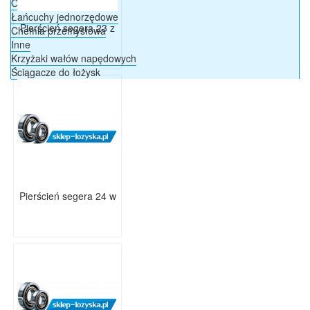
Ogniwa i półogniwa
Łańcuchy jednorzędowe
Pierścień segera 23 z
Chemia przemysłowa
Inne
Krzyżaki wałów napędowych
Ściągacze do łożysk
Pierścień segera 24 w