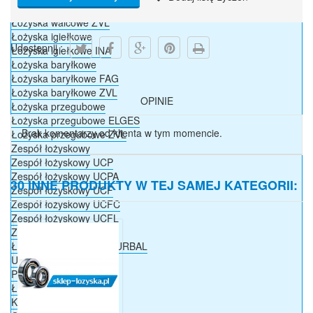
Łożyska walcowe FAG
Łożyska walcowe ZVL
Łożyska igiełkowe
Udostępnij :
Łożyska igiełkowe INA
Łożyska baryłkowe
Łożyska baryłkowe FAG
Łożyska baryłkowe ZVL
OPINIE
Łożyska przegubowe
Łożyska przegubowe ELGES
Brak komentarzy od klienta w tym momencie.
Łożyska przegubowe ZVL
Zespół łożyskowy
Zespół łożyskowy UCP
Zespół łożyskowy UCPA
30 INNE PRODUKTY W TEJ SAMEJ KATEGORII:
Zespół łożyskowy UCF
Zespół łożyskowy UCFC
Zespół łożyskowy UCFL
Zespół łożyskowy UCT
Łożyska przegubowe DURBAL
Uszczelnienia
Pierścienie osadcze
Łańcuchy
Koła łańcuchowe